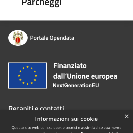
Parcheggi
Portale Opendata
Recapiti e contatti
×
Informazioni sui cookie
P.zza XVII Martiri, 1 03018 Paliano (FR)
Telefono:
+39 0775 57081
Questo sito web utilizza cookie tecnici e assimilati strettamente