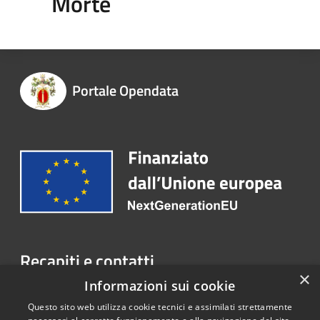
Morte
Portale Opendata
Recapiti e contatti
×
Informazioni sui cookie
P.zza XVII Martiri, 1 03018 Paliano (FR)
Telefono:
+39 0775 57081
Questo sito web utilizza cookie tecnici e assimilati strettamente